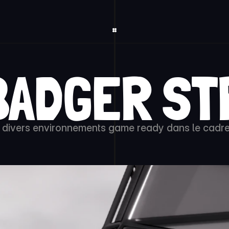
BADGER S
 divers environnements game ready dans le cadre