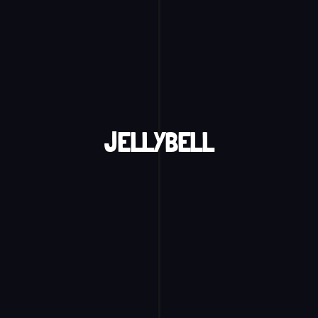
JELLYBELL
Jellybell est un court-métrage d'une minute 
où nous suivons l'histoire de Cloche, une 
méduse égarée.